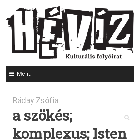
Skip
to
content
Menü
Ráday Zsófia
P
Ne
a szökés;
n
(r
M
Né
komplexus; Isten