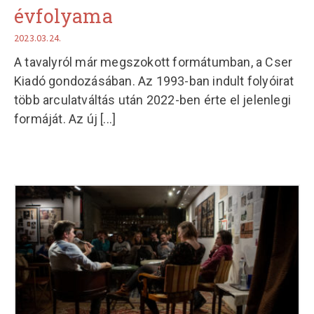
évfolyama
2023.03.24.
A tavalyról már megszokott formátumban, a Cser
Kiadó gondozásában. Az 1993-ban indult folyóirat
több arculatváltás után 2022-ben érte el jelenlegi
formáját. Az új
[...]