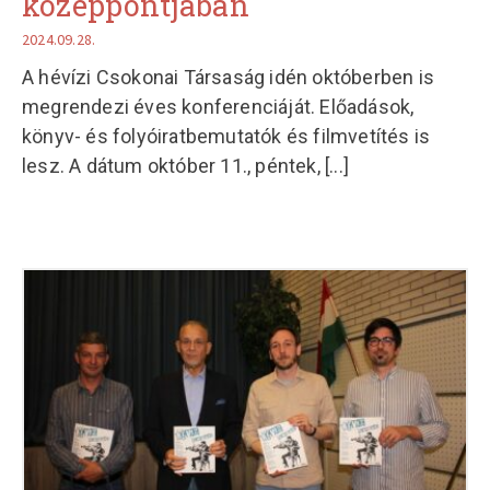
középpontjában
2024.09.28.
A hévízi Csokonai Társaság idén októberben is
megrendezi éves konferenciáját. Előadások,
könyv- és folyóiratbemutatók és filmvetítés is
lesz. A dátum október 11., péntek,
[...]