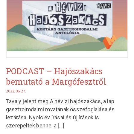
PODCAST – Hajószakács
bemutató a Margófesztről
2022.06.27.
Tavaly jelent meg A hévízi hajószakács, a lap
gasztroirodalmi rovatának összefoglalása és
lezárása. Nyolc év írásai és új írások is
szerepeltek benne, a
[...]