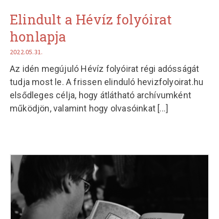
Elindult a Hévíz folyóirat
honlapja
2022.05.31.
Az idén megújuló Hévíz folyóirat régi adósságát
tudja most le. A frissen elinduló hevizfolyoirat.hu
elsődleges célja, hogy átlátható archívumként
működjön, valamint hogy olvasóinkat
[...]