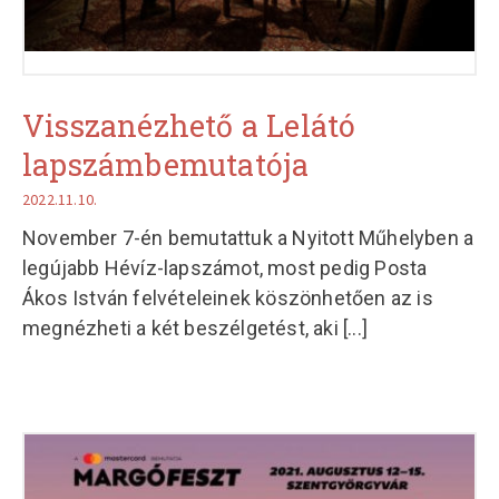
Visszanézhető a Lelátó
lapszámbemutatója
2022.11.10.
November 7-én bemutattuk a Nyitott Műhelyben a
legújabb Hévíz-lapszámot, most pedig Posta
Ákos István felvételeinek köszönhetően az is
megnézheti a két beszélgetést, aki
[...]