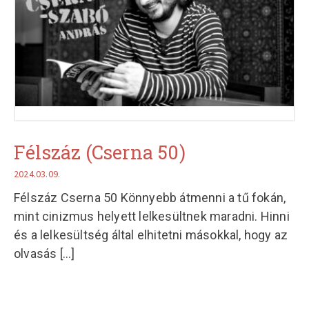
Félszáz (Cserna 50)
2024.03.09.
Félszáz Cserna 50 Könnyebb átmenni a tű fokán,
mint cinizmus helyett lelkesültnek maradni. Hinni
és a lelkesültség által elhitetni másokkal, hogy az
olvasás
[...]