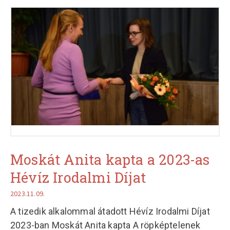
Moskát Anita kapta a 2023-as
Hévíz Irodalmi Díjat
2023.11.09.
A tizedik alkalommal átadott Hévíz Irodalmi Díjat
2023-ban Moskát Anita kapta A röpképtelenek