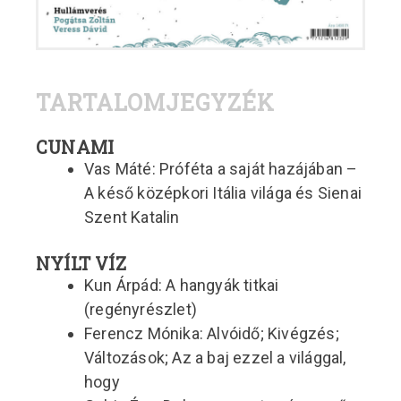
TARTALOMJEGYZÉK
CUNAMI
Vas Máté: Próféta a saját hazájában –
A késő középkori Itália világa és Sienai
Szent Katalin
NYÍLT VÍZ
Kun Árpád: A hangyák titkai
(regényrészlet)
Ferencz Mónika: Alvóidő; Kivégzés;
Változások; Az a baj ezzel a világgal,
hogy