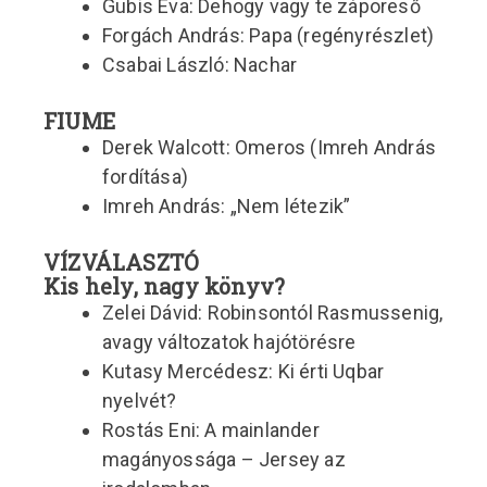
Gubis Éva: Dehogy vagy te záporeső
Forgách András: Papa (regényrészlet)
Csabai László: Nachar
FIUME
Derek Walcott: Omeros (Imreh András
fordítása)
Imreh András: „Nem létezik”
VÍZVÁLASZTÓ
Kis hely, nagy könyv?
Zelei Dávid: Robinsontól Rasmussenig,
avagy változatok hajótörésre
Kutasy Mercédesz: Ki érti Uqbar
nyelvét?
Rostás Eni: A mainlander
magányossága – Jersey az