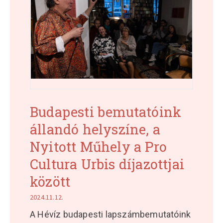
Budapesti bemutatóink
állandó helyszíne, a
Nyitott Műhely a Pro
Cultura Urbis díjazottjai
között
2024.11.12.
A Hévíz budapesti lapszámbemutatóink