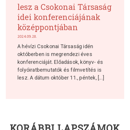
lesz a Csokonai Társaság
idei konferenciájának
középpontjában
2024.09.28.
A hévízi Csokonai Társaság idén
októberben is megrendezi éves
konferenciáját. Előadások, könyv- és
folyóiratbemutatók és filmvetítés is
lesz. A dátum október 11., péntek,
[...]
KORÁBBI LAPSZÁMOK