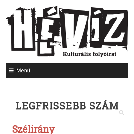
Skip
to
content
Menü
LEGFRISSEBB SZÁM
Szélirány