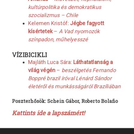
kultúrpolitika és demokratikus
szocializmus – Chile
Kelemen Kristóf:
Jégbe fagyott
kísértetek
–
A Vad nyomozók
színpadon, műhelyesszé
VÍZIBICIKLI
Majláth Luca Sára:
Láthatatlanság a
világ végén
–
beszélgetés Fernando
Boppré brazil íróval Lénárd Sándor
életéről és munkásságáról Brazíliában
Poszterhősök: Schein Gábor, Roberto Bolaño
Kattints ide a lapszámért!