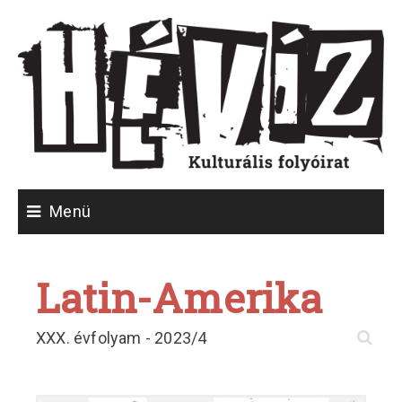
Skip
to
content
Menü
Latin-Amerika
P
Pa
n
Lé
XXX. évfolyam - 2023/4