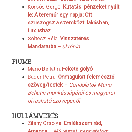
Korsós Gergő:
Kutatási pénzeket nyúlt
le; A teremőr egy napja; Ott
szuszogsz a szemközti lakásban,
Luxusház
Soltész Béla:
Visszatérés
Mandarruba
– ukrónia
FIUME
Mario Bellatin:
Fekete golyó
Báder Petra:
Önmagukat felemésztő
szöveg/testek
–
Gondolatok Mario
Bellatin munkásságáról és magyarul
olvasható szövegeiről
HULLÁMVERÉS
Zilahy Orsolya:
Emlékszem rád,
Amanda
–
Művészet, néphatalom,