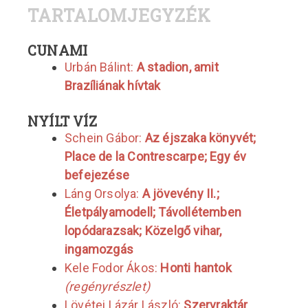
TARTALOMJEGYZÉK
CUNAMI
Urbán Bálint:
A stadion, amit
Brazíliának hívtak
NYÍLT VÍZ
Schein Gábor:
Az éjszaka könyvét;
Place de la Contrescarpe; Egy év
befejezése
Láng Orsolya:
A jövevény II.;
Életpályamodell; Távollétemben
lopódarazsak; Közelgő vihar,
ingamozgás
Kele Fodor Ákos:
Honti hantok
(regényrészlet)
Lövétei Lázár László:
Szervraktár