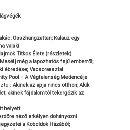
ilágvégék
 akác; Összhangzattan; Kalauz egy
a valaki
ajmok Titkos Élete
(részletek)
Mesélj még a lapozhatós fejű emberről;
i ébredése; Vacsoraasztal
inity Pool – A Végtelenség Medencéje
zter:
Akinek az apja nincs otthon; Akik
det;
akinek fájdalomtól tekergőzik az
t helyett
erdőre néző erkélyen dohányozni
jegyzetei a Koboldok Házából;