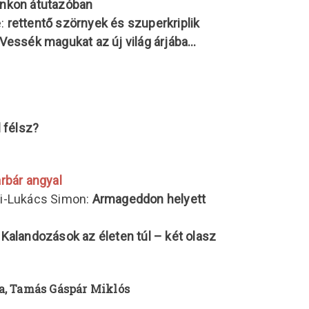
unkon átutazóban
e:
rettentő szörnyek és szuperkriplik
Vessék magukat az új világ árjába…
l félsz?
rbár angyal
ri-Lukács Simon:
Armageddon helyett
:
Kalandozások az életen túl
– két olasz
a, Tamás Gáspár Miklós