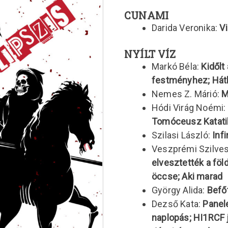
CUNAMI
Darida Veronika:
V
NYÍLT VÍZ
Markó Béla:
Kidőlt
festményhez; Háth
Nemes Z. Márió:
M
Hódi Virág Noémi:
Tomóceusz Katatik
Szilasi László:
Inf
Veszprémi Szilves
elvesztették a föl
öccse; Aki marad
György Alida:
Befőt
Dezső Kata:
Panel
naplopás; HI1RCF 