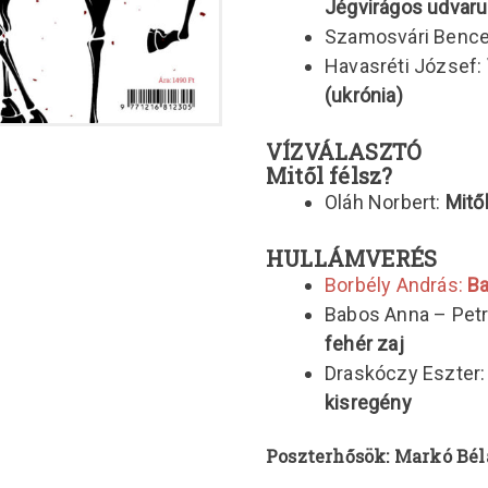
Jégvirágos udvar
Szamosvári Benc
Havasréti József:
(ukrónia)
VÍZVÁLASZTÓ
Mitől félsz?
Oláh Norbert:
Mitő
HULLÁMVERÉS
Borbély András:
Ba
Babos Anna – Pet
fehér zaj
Draskóczy Eszter
kisregény
Poszterhősök: Markó Bél