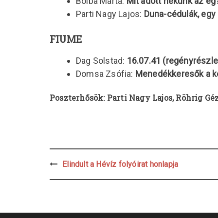
Bolba Márta:
Mit adott nekünk az ég
Parti Nagy Lajos:
Duna-cédulák, egy 
FIUME
Dag Solstad:
16.07.41 (regényrészle
Domsa Zsófia:
Menedékkeresők a ké
Poszterhősök: Parti Nagy Lajos,
Röhrig Gé
Post
Elindult a Hévíz folyóirat honlapja
navigation