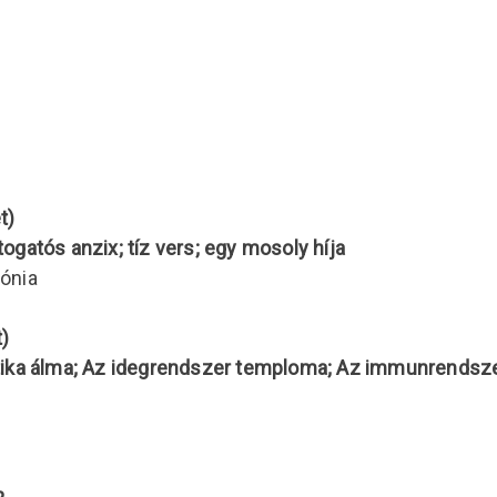
t)
togatós anzix; tíz vers; egy mosoly híja
ónia
)
tika álma; Az idegrendszer temploma; Az immunrendsze