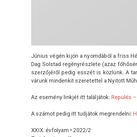
Június végén kijön a nyomdából a friss Héví
Dag Solstad regényrészlete (azaz főhősén
szerzőjéről pedig esszét is közlünk. A ta
várunk mindenkit szeretettel a Nyitott Műh
Az esemény linkjét itt találjátok:
Repülés –
A számot pedig itt tudjátok megrendelni:
H
XXIX. évfolyam • 2022/2