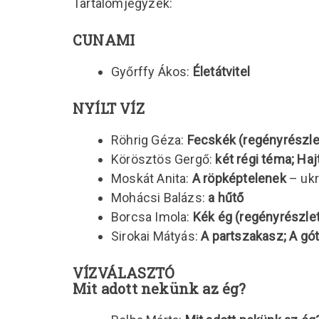
Tartalomjegyzék:
CUNAMI
Győrffy Ákos:
Életátvitel
NYÍLT VÍZ
Röhrig Géza:
Fecskék (regényrészle
Körösztös Gergő:
két régi téma; Haj
Moskát Anita:
A röpképtelenek
– ukr
Mohácsi Balázs:
a hűtő
Borcsa Imola:
Kék ég (regényrészlet
Sirokai Mátyás:
A partszakasz; A gó
VÍZVÁLASZTÓ
Mit adott nekünk az ég?