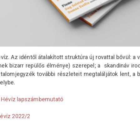
z. Az idéntől átalakított struktúra új rovattal bővül: 
ek bizarr repülős élménye) szerepel; a skandináv ir
rtalomjegyzék további részleteit megtaláljátok lent, a
elybe.
 Hévíz lapszámbemutató
évíz 2022/2