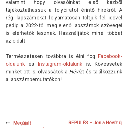
valamint hogy olvasóinkat első kézből
tájékoztathassuk a folyóiratot érintő hírekről. A
régi lapszámokat folyamatosan töltjük fel, idővel
pedig a 2022-től megjelenő lapszámok szövegei
is elérhetők lesznek. Használjátok minél többet
az oldalt!
Természetesen továbbra is élni fog
Facebook-
oldalunk
és
Instagram-oldalunk
is. Kövessetek
minket ott is, olvassátok a
Hévíz
t és találkozzunk
a lapszámbemutatókon!
Post
REPÜLÉS – Jön a Hévíz új
Megújult