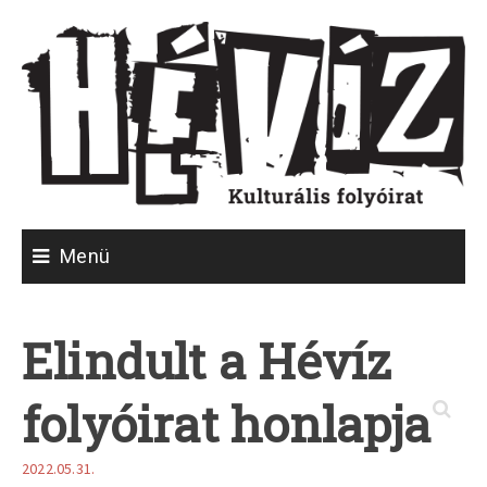
Skip
to
content
Menü
Elindult a Hévíz
folyóirat honlapja
2022.05.31.