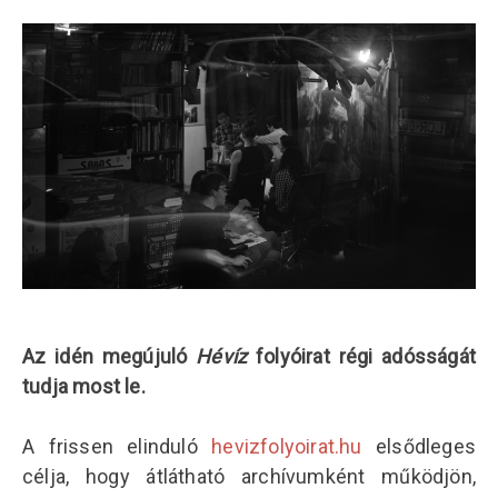
Az idén megújuló
Hévíz
folyóirat régi adósságát
tudja most le.
A frissen elinduló
hevizfolyoirat.hu
elsődleges
célja, hogy átlátható archívumként működjön,