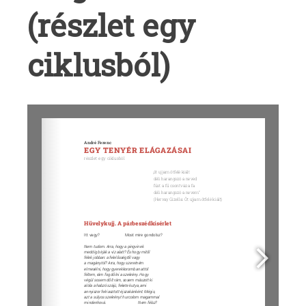
a
(részlet egy
Fe
ciklusból)