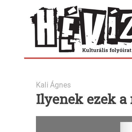
Skip
to
content
Kali Ágnes
Ilyenek ezek a 