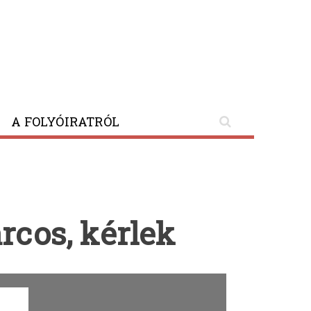
A FOLYÓIRATRÓL
Post
Tejfog
rcos, kérlek
navigatio
Sirokkó;
Vonat