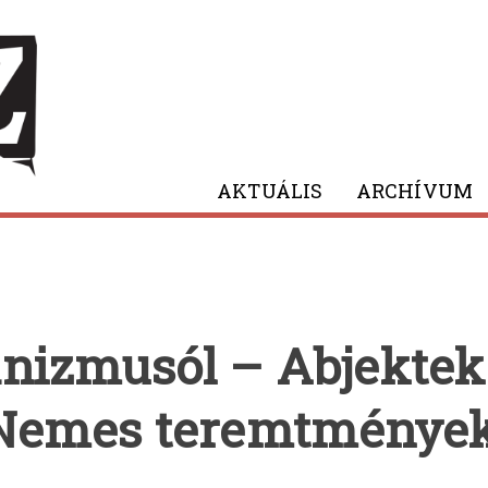
AKTUÁLIS
ARCHÍVUM
nizmusól – Abjekte
Nemes teremtmények