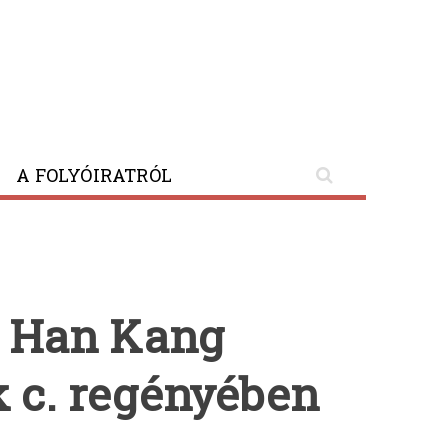
A FOLYÓIRATRÓL
Post
Terror
k Han Kang
navigatio
és
Vécsei
epokhé
Jolán;
 c. regényében
Kísérlet
odalent;
Bazaltszikla
a