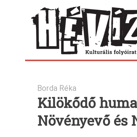
Skip
to
content
Borda Réka
Kilökődő huma
Növényevő és 