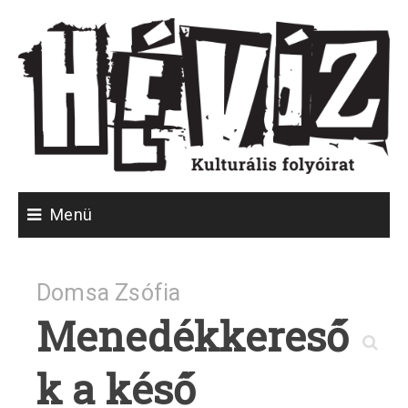
Skip
to
content
Menü
Domsa Zsófia
P
20
Menedékkereső
n
Ba
an
k a késő