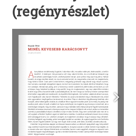
bo
(regényrészlet)
st