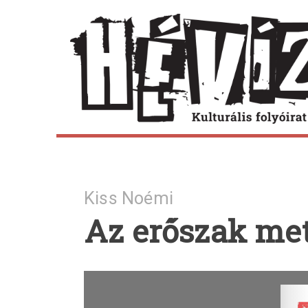
Skip
to
content
Kiss Noémi
Az erőszak met