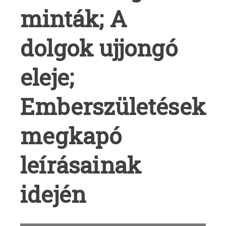
an
minták; A
tán
a
dolgok ujjongó
lá
fö
eleje;
Emberszületések
megkapó
leírásainak
idején