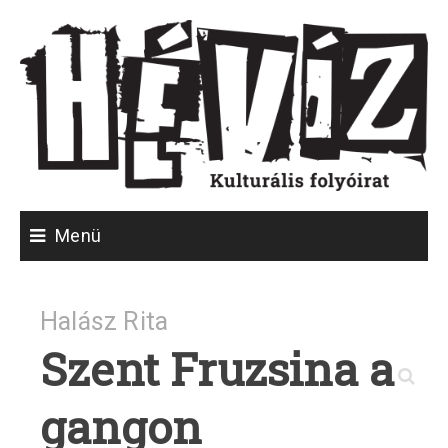
Skip
to
content
Menü
Halász Rita
P
Az
Szent Fruzsina a
n
ar
Fá
(r
gangon