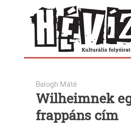
Skip
to
content
Balogh Máté
Wilheimnek egy
frappáns cím