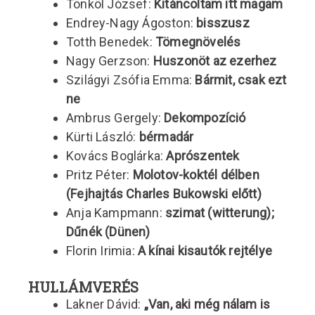
Tönköl József:
Kitáncoltam itt magam
Endrey-Nagy Ágoston:
bisszusz
Totth Benedek:
Tömegnövelés
Nagy Gerzson:
Huszonöt az ezerhez
Szilágyi Zsófia Emma:
Bármit, csak ezt
ne
Ambrus Gergely:
Dekompozíció
Kürti László:
bérmadár
Kovács Boglárka:
Aprószentek
Pritz Péter:
Molotov-koktél délben
(Fejhajtás Charles Bukowski előtt)
Anja Kampmann:
szimat (witterung);
Dűnék (Dünen)
Florin Irimia:
A kínai kisautók rejtélye
HULLÁMVERÉS
Lakner Dávid:
„Van, aki még nálam is