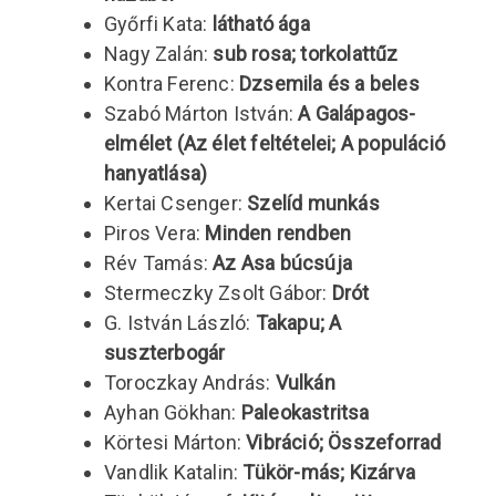
Győrfi Kata:
látható ága
Nagy Zalán:
sub rosa; torkolattűz
Kontra Ferenc:
Dzsemila és a beles
Szabó Márton István:
A Galápagos-
elmélet (Az élet feltételei; A populáció
hanyatlása)
Kertai Csenger:
Szelíd munkás
Piros Vera:
Minden rendben
Rév Tamás:
Az Asa búcsúja
Stermeczky Zsolt Gábor:
Drót
G. István László:
Takapu; A
suszterbogár
Toroczkay András:
Vulkán
Ayhan Gökhan:
Paleokastritsa
Körtesi Márton:
Vibráció; Összeforrad
Vandlik Katalin:
Tükör-más; Kizárva