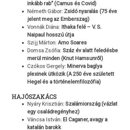
inkább rab” (Camus és Covid)
Németh Gábor:
Zsidó nyaralás (75 éve
jelent meg az Emberszag)
Vonnák Diána:
Ithaka felé – V. S.
Naipaul hosszú útja
Szijj Márton:
Arno Soares
Domsa Zsófia:
Száz év alatt feledésbe
merül minden (Knut Hamsunről)
Czókos Gergely:
Minerva baglya
plexinek ütközik (A 250 éve született
Hegel és a történelemfilozófia)
HAJÓSZAKÁCS
Nyáry Krisztián:
Szalámiország (vázlat
egy családregényhez)
Váncsa István:
El Caganer, avagy a
katalán barokk