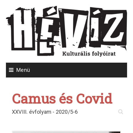
Skip
to
content
Menü
Camus és Covid
P
Fo
n
Ba
XXVIII. évfolyam - 2020/5-6
tö