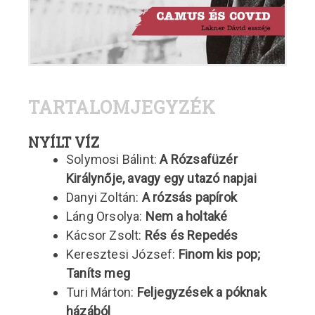
TARTALOMJEGYZÉK
NYÍLT VÍZ
Solymosi Bálint:
A Rózsafüzér
Királynője, avagy egy utazó napjai
Danyi Zoltán:
A rózsás papírok
Láng Orsolya:
Nem a holtaké
Kácsor Zsolt:
Rés és Repedés
Keresztesi József:
Finom kis pop;
Taníts meg
Turi Márton:
Feljegyzések a póknak
házából