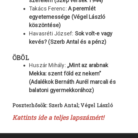
szerelem (Szép versek 1944)
Takács Ferenc:
A peremlét
egyetemessége (Végel László
köszöntése)
Havasréti József:
Sok volt-e vagy
kevés? (Szerb Antal és a pénz)
ÖBÖL
Huszár Mihály:
„Mint az arabnak
Mekka: szent föld ez nekem”
(Adalékok Bernáth Aurél marcali és
balatoni gyermekkorához)
Poszterhősök:
Szerb Antal; Végel László
Kattints ide a teljes lapszámért!