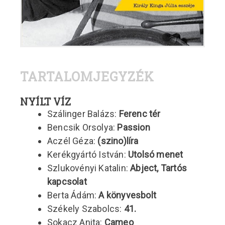
TARTALOMJEGYZÉK
NYÍLT VÍZ
Szálinger Balázs:
Ferenc tér
Bencsik Orsolya:
Passion
Aczél Géza:
(szino)líra
Kerékgyártó István:
Utolsó menet
Szlukovényi Katalin:
Abject, Tartós
kapcsolat
Berta Ádám:
A könyvesbolt
Székely Szabolcs:
41.
Sokacz Anita:
Cameo