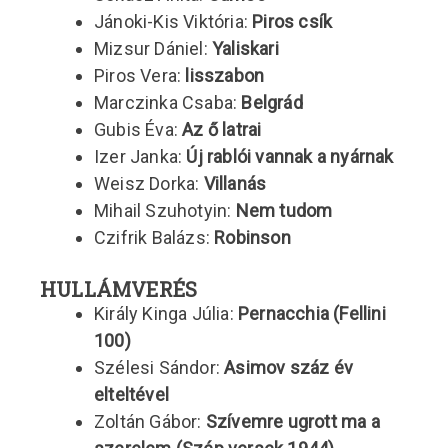
Jánoki-Kis Viktória:
Piros csík
Mizsur Dániel:
Yaliskari
Piros Vera:
lisszabon
Marczinka Csaba:
Belgrád
Gubis Éva:
Az ő latrai
Izer Janka:
Új rablói vannak a nyárnak
Weisz Dorka:
Villanás
Mihail Szuhotyin:
Nem tudom
Czifrik Balázs:
Robinson
HULLÁMVERÉS
Király Kinga Júlia:
Pernacchia (Fellini
100)
Szélesi Sándor:
Asimov száz év
elteltével
Zoltán Gábor:
Szívemre ugrott ma a