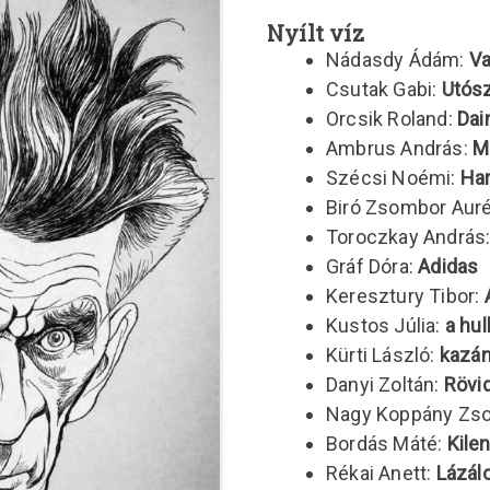
Nyílt víz
Nádasdy Ádám:
Va
Csutak Gabi:
Utós
Orcsik Roland:
Da
Ambrus András:
M
Szécsi Noémi:
Ha
Biró Zsombor Auré
Toroczkay András
Gráf Dóra:
Adidas
Keresztury Tibor:
Kustos Júlia:
a hu
Kürti László:
kazán,
Danyi Zoltán:
Rövi
Nagy Koppány Zso
Bordás Máté:
Kile
Rékai Anett:
Lázál