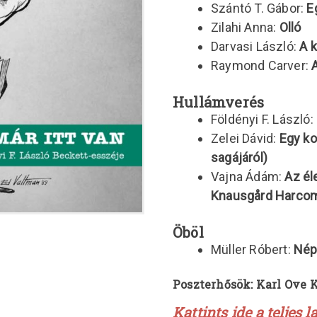
Szántó T. Gábor:
E
Zilahi Anna:
Olló
Darvasi László:
A k
Raymond Carver:
Hullámverés
Földényi F. László:
Zelei Dávid:
Egy ko
sagájáról)
Vajna Ádám:
Az él
Knausgård Harcom
Öböl
Müller Róbert:
Nép
Poszterhősök: Karl Ove
Kattints ide a teljes 