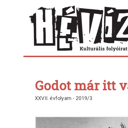
Skip
to
content
Godot már itt 
XXVII. évfolyam - 2019/3