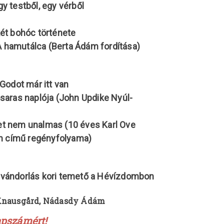
gy testből, egy vérből
ét bohóc története
A hamutálca (Berta Ádám fordítása)
Godot már itt van
saras naplója (John Updike Nyúl-
et nem unalmas (10 éves Karl Ove
 című regényfolyama)
vándorlás kori temető a Hévízdombon
 Knausgård, Nádasdy Ádám
lapszámért!