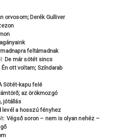
n orvosom; Derék Gulliver
zezon
imon
agányaink
rmadnapra feltámadnak
l:
De már sötét sincs
:
Én ott voltam; Színdarab
A Sötét-kapu felé
llámtörő; az örökmozgó
 jótállás
d levél a hosszú fényhez
lt:
Végső soron – nem is olyan nehéz –
ngő
om